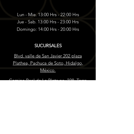
Lun - Mie. 13:00 Hrs - 22:00 Hrs
Jue - Sab. 13:00 Hrs - 23:00 Hrs
Domingo: 14:00 Hrs - 20:00 Hrs
SUCURSALES
Blvd. valle de San Javier 202 plaza
Plathea, Pachuca de Soto, Hidalgo,
México.
Camino Real de La Plata no. 228, Torre
Algia, Zona Plateada, 42084 Pachuca de
Soto, Hgo.